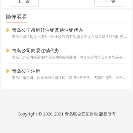
上一篇
下一篇
随便看看
青岛公司吊销转注销普通注销代办
青岛公司注销是一项专业性比较强的工作,很多朋友在做公司注销的时候,都会遇到这样那样的问题,最终都很难解决，注销涉及的内容...
青岛公司简易注销代办
青岛代办公司简易注销流程时间费用说明，对青岛公司符合青岛简易注销的情况，可以申请简易注销，加速办理注销，提高注销效率，节...
青岛公司注销
青岛注销公司，快速办理公司注销，费用公开透明，无隐性消费，10年行业丰富经验，解决青岛公司注销繁琐过程!详询咨询了解!
Copyright © 2020-2021 青岛联合联拓财税 版权所有