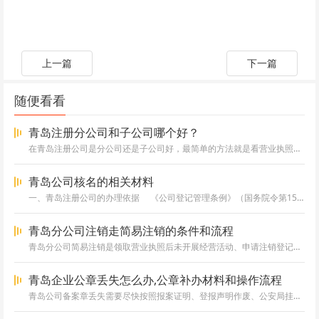
上一篇
下一篇
随便看看
青岛注册分公司和子公司哪个好？
在青岛注册公司是分公司还是子公司好，最简单的方法就是看营业执照是否需要有独立核算的注册资本，有注册资本的是子公司，无注册...
青岛公司核名的相关材料
一、青岛注册公司的办理依据 《公司登记管理条例》（国务院令第156号，2005年12月18日修订）第四条：“工商行政管...
青岛分公司注销走简易注销的条件和流程
青岛分公司简易注销是领取营业执照后未开展经营活动、申请注销登记前未发生债权债务或已将债权债务清算完结的一种快捷注销的注销...
青岛企业公章丢失怎么办,公章补办材料和操作流程
青岛公司备案章丢失需要尽快按照报案证明、登报声明作废、公安局挂失、重新刻制公章的流程来处理，并确保在各个阶段提供所需的完...