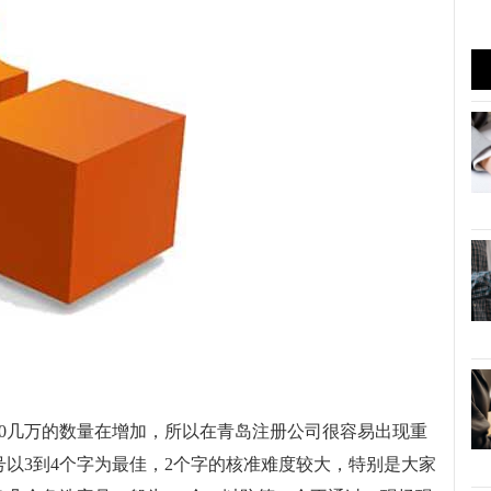
0几万的数量在增加，所以在青岛注册公司很容易出现重
以3到4个字为最佳，2个字的核准难度较大，特别是大家