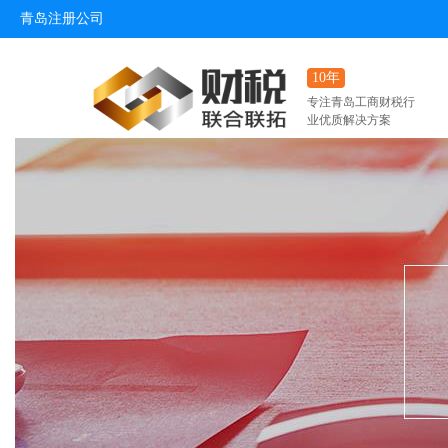
青岛注册公司
10年
专注青岛工商财税行
业优质解决方案