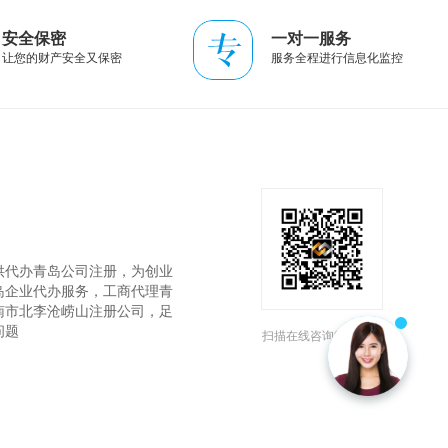
安全保密
一对一服务
让您的财产安全又保密
服务全程进行信息化监控
供代办青岛公司注册，为创业
岛企业代办服务，工商代理青
南市北李沧崂山注册公司，足
问题
扫描在线咨询微信客服