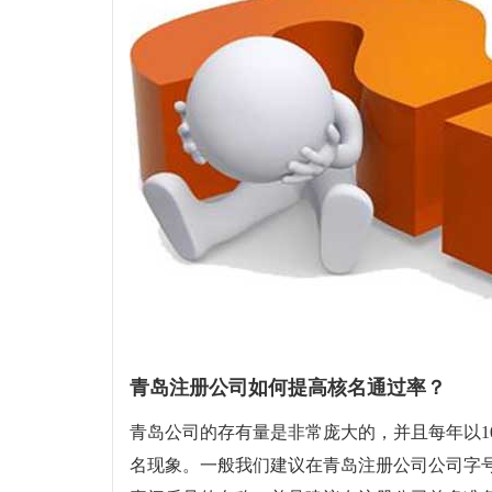
青岛注册公司如何提高核名通过率？
青岛公司的存有量是非常庞大的，并且每年以1
名现象。一般我们建议在青岛注册公司公司字号