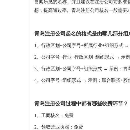
喜闻乐见的名称，并且建议在注册公司前多准备
想，提高通过率。青岛注册公司核名一般需要2
青岛注册公司起名的格式是由哪几部分组
1、行政区划+公司字号+所属行业+组织形式 →
2、公司字号+行业+行政区划+组织形式 → 
3、行政区划+公司字号+组织形式 → 示例：青
4、公司字号+组织形式 → 示例：联合联拓+
青岛注册公司过程中都有哪些收费环节？
1、工商核名：免费
2、领取营业执照：免费