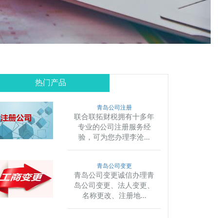
热门产品
青岛公司注册
联合联拓财税拥有十多年
专业的公司注册服务经
验，可为您办理李沧...
青岛公司变更
青岛公司变更诚信办理青
岛公司变更、法人变更、
名称更改、注册地...