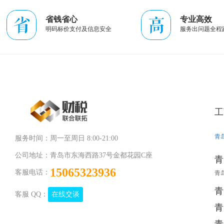
省钱省心
专业高效
明码标价支付及信息安全
服务出问题全程
工
青
服务时间：
周一至周日 8:00-21:00
公司地址：
青岛市东海西路37号金都花园C座
青
15065323936
客服电话：
青
青
客服 QQ：
在线交谈
青