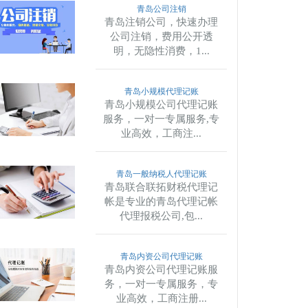
青岛公司注销
青岛注销公司，快速办理
公司注销，费用公开透
明，无隐性消费，1...
青岛小规模代理记账
青岛小规模公司代理记账
服务，一对一专属服务,专
业高效，工商注...
青岛一般纳税人代理记账
青岛联合联拓财税代理记
帐是专业的青岛代理记帐
代理报税公司,包...
青岛内资公司代理记账
青岛内资公司代理记账服
务，一对一专属服务，专
业高效，工商注册...